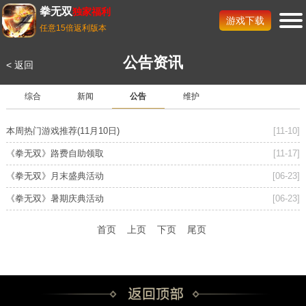
拳无双
独家福利
游戏下载
任意15倍返利版本
公告资讯
< 返回
官网首页
> 
公告资讯
综合
新闻
公告
维护
本周热门游戏推荐(11月10日)
[11-10]
《拳无双》路费自助领取
[11-17]
《拳无双》月末盛典活动
[06-23]
《拳无双》暑期庆典活动
[06-23]
首页
上页
下页
尾页